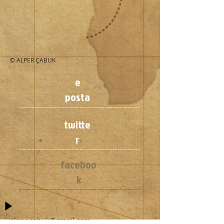
© ALPER ÇABUK
e
posta
twitte
r
faceboo
k
alper.cabuk@gmail.com