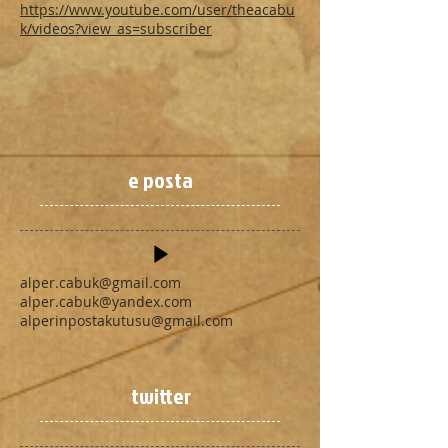
https://www.youtube.com/user/theacabu
k/videos?view_as=subscriber
e posta
alper.cabuk@gmail.com
alper.cabuk@yandex.com
alperinpostakutusu@gmail.com
twitter