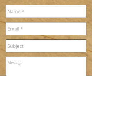
Send
© ALPER ÇABUK