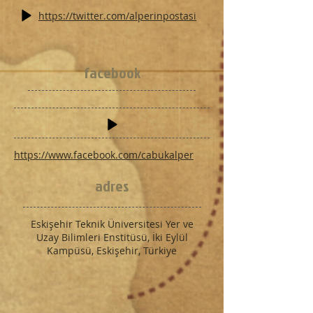
https://twitter.com/alperinpostasi
facebook
https://www.facebook.com/cabukalper
adres
Eskişehir Teknik Üniversitesi Yer ve
Uzay Bilimleri Enstitüsü, İki Eylül
Kampüsü, Eskişehir, Türkiye​